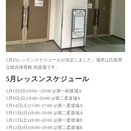
SAMURAI CAPOEIRA 広島
クラス情報
レッスンスケジュール
指導者紹介
昇級・帯のシステム
料金体制・規約
5月のレッスンスケジュールが決定しました。場所は広島県
立総合体育館 武道場です。
オフィシャルHP
5月レッスンスケジュール
SAMURAI CAPOEIRA 福岡
5月1日(日)18:00 ~20:00 @第一剣道場A
SAMURAI CAPOEIRA 山口
5月8日(日)18:00~20:00 @第二柔道場A
Youtube動画チャンネル
5月14日(土)15:00~17:00 @第一柔道場A
5月15日(日)18:00~20:00 @第二柔道場A
Top
5月21日(土)18:00~20:00 @第一柔道場B
5月22日(日)18:00~20:00 @第二柔道場B
最近の投稿