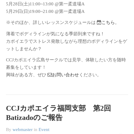
5月28日(土)11:00~13:00 @第一柔道場A
フリーに攻撃
5月29日(日)19:00~21:00 @第一柔道場A
フリーに攻撃
※そのほか、詳しいレッスンスケジュールは
こちら
。
明けましておめでとうございま
す。
薄着でボディラインが気になる季節到来ですね！
第4回Mestre SAMRAI (サムライ
カポイエラでストレス発散しながら理想のボディラインをゲ
先生)講習会@広島で広島サーク
ットしませんか？
ル始動しました！
CCJカポエイラ広島サークルでは見学、体験したい方を随時
235
募集をしています！
興味がある方、ぜひ
お問い合わせ
ください。
カテゴリー
Class
Event
News
CCJカポエイラ福岡支部 第2回
未分類
Batizadoのご報告
By
webmaster
in
Event