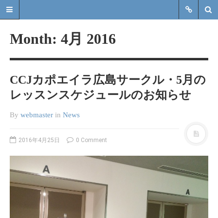
Month:
4月 2016
広島県のカポエイラグループ
CCJカポエイラ広島サークル・5月の
レッスンスケジュールのお知らせ
広島県のカポエイラグループ Mestre
Samurai代表の管轄するSAMURAI
CAPOEIRA 広島オフィシャルHP
By
webmaster
in
News
2016年1月より正式に活動開始！ た
だいま新規仲間を募集中です。体を
2016年4月25日
0 Comment
動かすのが好きな人、格闘技に興味
がある、キレイな体を手に入れた
い、音楽に興味がある、とにかくカ
ッコよく目立ちたい！…など！一度
体験してみて下さい。
MENU